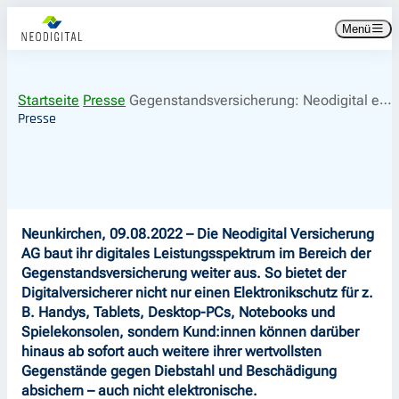
Zum
Zur
Menü
Inhalt
Hauptnavigation
springen
springen
Startseite
Presse
Gegenstandsversicherung: Neodigital erweitert das Versicherungsangebot auf über 120 Gegenstände
Presse
Neunkirchen, 09.08.2022 – Die Neodigital Versicherung
AG baut ihr digitales Leistungsspektrum im Bereich der
Gegenstandsversicherung weiter aus. So bietet der
Digitalversicherer nicht nur einen Elektronikschutz für z.
B. Handys, Tablets, Desktop-PCs, Notebooks und
Spielekonsolen, sondern Kund:innen können darüber
hinaus ab sofort auch weitere ihrer wertvollsten
Gegenstände gegen Diebstahl und Beschädigung
absichern – auch nicht elektronische.