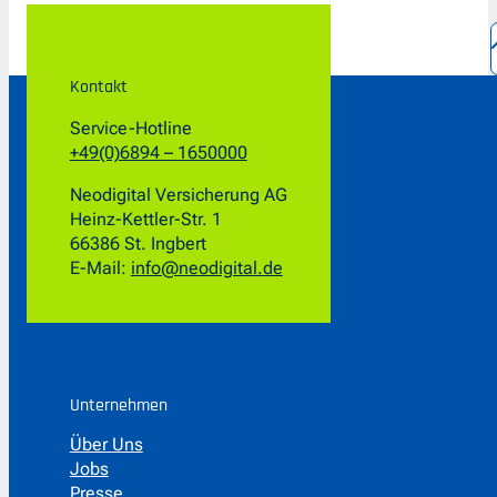
Kontakt
Service-Hotline
+49(0)6894 – 1650000
Neodigital Versicherung AG
Heinz-Kettler-Str. 1
66386 St. Ingbert
E-Mail:
info@neodigital.de
Unternehmen
Über Uns
Jobs
Presse