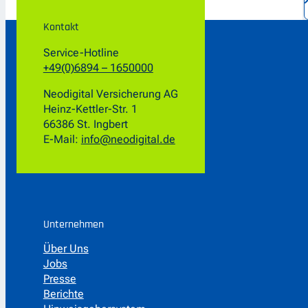
Kontakt
Service-Hotline
+49(0)6894 – 1650000
Neodigital Versicherung AG
Heinz-Kettler-Str. 1
66386 St. Ingbert
E-Mail:
info@neodigital.de
Unternehmen
Über Uns
Jobs
Presse
Berichte