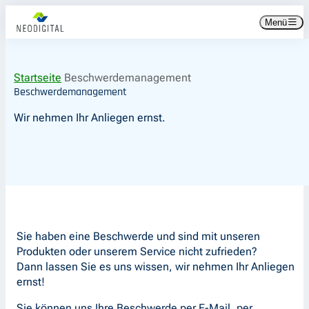
Zum
Zur
Menü
Inhalt
Hauptnavigation
springen
springen
Startseite
Beschwerdemanagement
Beschwerdemanagement
Wir nehmen Ihr Anliegen ernst.
Sie haben eine Beschwerde und sind mit unseren
Produkten oder unserem Service nicht zufrieden?
Dann lassen Sie es uns wissen, wir nehmen Ihr Anliegen
ernst!
Sie können uns Ihre Beschwerde per E-Mail, per